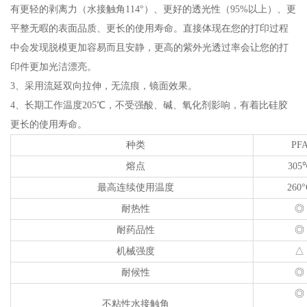
有更轻的剥离力（水接触角114°）、更好的透光性（95%以上）、更
平整无暇的表面品质、更长的使用寿命。直接体现在您的打印过程
中会发现脱模更加容易而且安静，更高的紫外光透过率会让您的打
印件更加光洁漂亮。
3、采用流延双向拉伸，无流痕，镜面效果。
4、长期工作温度205℃，不受强酸、碱、氧化剂影响，有着比硅胶
更长的使用寿命。
种类
PF
熔点
305
最高连续使用温度
260°
耐热性
◎
耐药品性
◎
机械强度
△
耐候性
◎
◎
不粘性水接触角