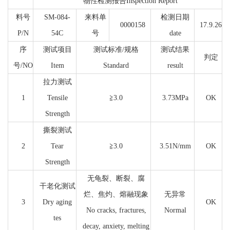
物性检测报告Inspection Report
料号
SM-084-
来料单
检测日期
0000158
17.9.26
P/N
54C
号
date
序
测试项目
测试标准/规格
测试结果
判定
号/NO
Item
Standard
result
拉力测试
1
Tensile
≧3.0
3.73MPa
OK
Strength
撕裂测试
2
Tear
≧3.0
3.51N/mm
OK
Strength
无龟裂、断裂、腐
干老化测试
烂、焦灼、熔融现象
无异常
3
Dry aging
OK
No cracks, fractures,
Normal
tes
decay, anxiety, melting