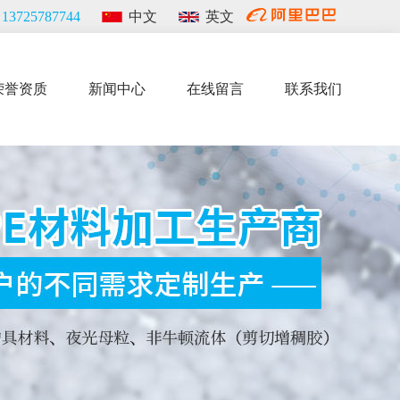
13725787744
中文
英文
荣誉资质
新闻中心
在线留言
联系我们