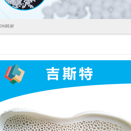
FDM耗材