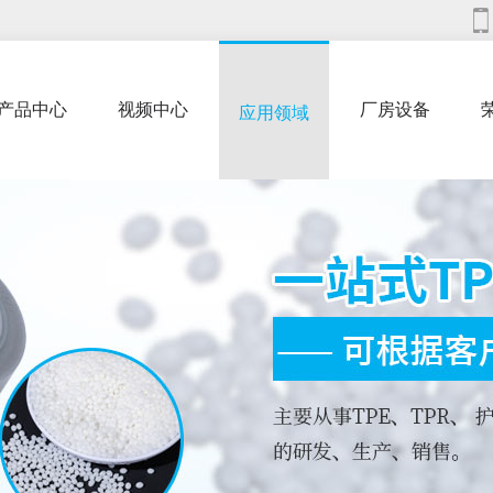
产品中心
视频中心
厂房设备
应用领域