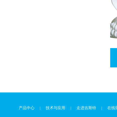
产品中心
|
技术与应用
|
走进吉斯特
|
在线