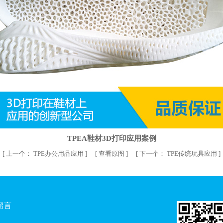
TPEA鞋材3D打印应用案例
[
上一个：
TPE办公用品应用
] [
查看原图
] [
下一个：
TPE传统玩具应用
]
留言