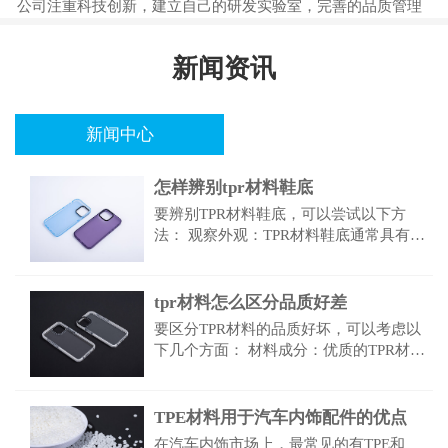
公司注重科技创新，建立自己的研发实验室，完善的品质管理
系统、科学的工艺流程，为员工、客户、股东带来更大的价
值。
新闻资讯
新闻中心
怎样辨别tpr材料鞋底
要辨别TPR材料鞋底，可以尝试以下方
法： 观察外观：TPR材料鞋底通常具有光
滑、均匀的外观。它们可能呈现出不同的
颜色和纹理，通常具有良好的光泽。 感受
手感：TPR材料鞋底通常...
tpr材料怎么区分品质好差
要区分TPR材料的品质好坏，可以考虑以
下几个方面： 材料成分：优质的TPR材料
通常采用高品质的基础材料，并选择适当
的添加剂。成分的选择会直接影响材料的
性能和质量。 物理性能：...
TPE材料用于汽车内饰配件的优点
在汽车内饰市场上，最常见的有TPE和